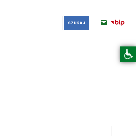
BIP
E-mail
Otwórz pasek narzędzi
Dodano: