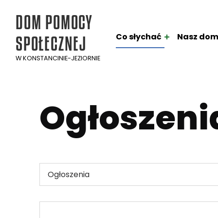
DOM POMOCY
Co słychać
Nasz do
SPOŁECZNEJ
W KONSTANCINIE-JEZIORNIE
Ogłoszeni
Kategorie
Kategorie
Dodano: