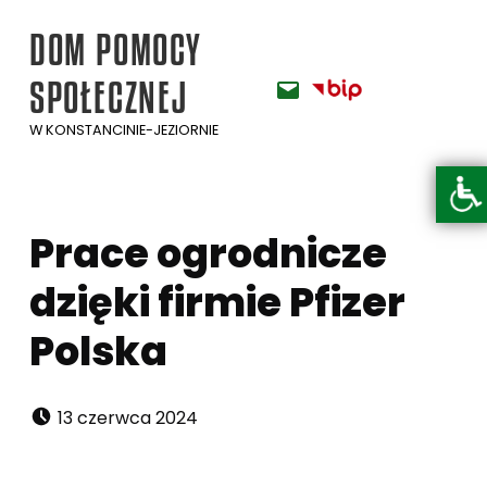
DOM POMOCY
BIP
E-mail
SPOŁECZNEJ
W KONSTANCINIE-JEZIORNIE
Otwórz pasek narzędzi
Prace ogrodnicze
dzięki firmie Pfizer
Polska
Dodano:
13 czerwca 2024